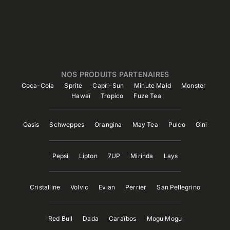
NOS PRODUITS PARTENAIRES
Coca-Cola
Sprite
Capri-Sun
Minute Maid
Monster
Hawaï
Tropico
Fuze Tea
Oasis
Schweppes
Orangina
May Tea
Pulco
Gini
Pepsi
Lipton
7UP
Mirinda
Lays
Cristalline
Volvic
Evian
Perrier
San Pellegrino
Red Bull
Dada
Caraïbos
Mogu Mogu