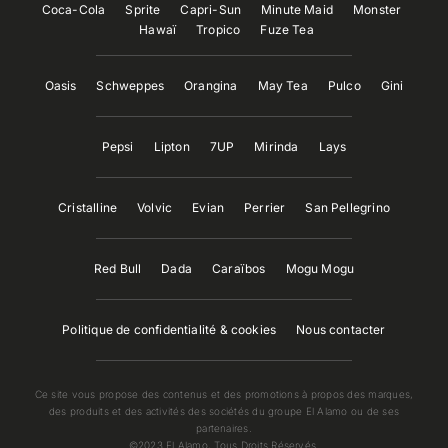
Coca-Cola
Sprite
Capri-Sun
Minute Maid
Monster
Hawaï
Tropico
Fuze Tea
Oasis
Schweppes
Orangina
May Tea
Pulco
Gini
Pepsi
Lipton
7UP
Mirinda
Lays
Cristalline
Volvic
Evian
Perrier
San Pellegrino
Red Bull
Dada
Caraïbos
Mogu Mogu
Politique de confidentialité & cookies
Nous contacter
Ce site vous propose des contenus et des promotions à propos des marques,
des produits et des activités des sociétés du groupe El Alamo ou de ses
partenaires.
©2023 El Alamo, Tous Droits Réservés.